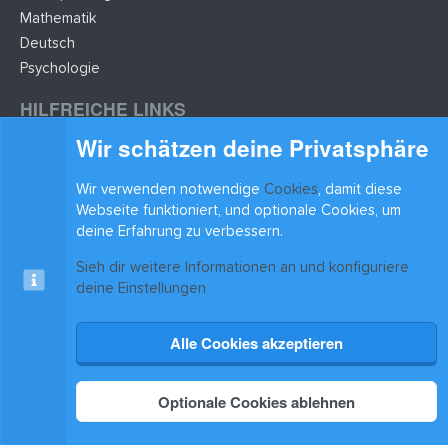
Mathematik
Deutsch
Psychologie
HILFREICHE LINKS
Wir schätzen deine Privatsphäre
Lernzettel hochladen
Lernzettel einfügen
Wir verwenden notwendige
Cookies
, damit diese
BLEIB AUF DEM LAUFENDEN
Webseite funktioniert, und optionale Cookies, um
deine Erfahrung zu verbessern.
Sieh dir weitere Informationen an und konfiguriere
deine Einstellungen
Alle Cookies akzeptieren
Cookies
xenAwsome-GradientHeader
Kontakt
Nutzungsbedingungen
Datenschutz
Hilfe & Support
Start
R
S
®
Community platform by XenForo
© 2010-2025 XenForo Ltd.
|
Xenforo Add-ons
© by
S
Optionale Cookies ablehnen
©XenTR
Theming with
by:
DohTheme