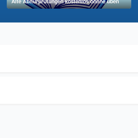
Alte Abiturprüfungen kostenlos online üben
28. November 2025
vereinfacht