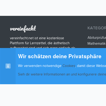
vereinfacht
KATEGOR
Abiturprüf
vereinfacht.net ist eine kostenlose
Plattform für Lernzettel, die ästhetisch
Mathematik
aufbereitet sind und sich ganz einfach als
Deutsch
PDF herunterladen lassen.
Wir schätzen deine Privatsphäre
Psychologi
Wir verwenden notwendige
Cookies
, damit diese Webse
Sieh dir weitere Informationen an und konfiguriere dein
Cookies
xenAwsome-GradientHeader
Kontakt
Nutzun