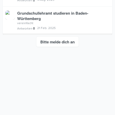
2
4 Aug. 2025
Antworten
Grundschullehramt studieren in Baden-
G
Württemberg
e
vereinfacht
s
0
21 Feb. 2025
Antworten
p
e
r
Bitte melde dich an
r
t