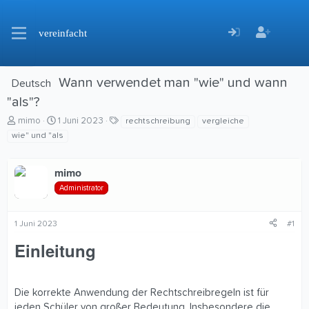
vereinfacht
Wann verwendet man "wie" und wann
Deutsch
"als"?
E
E
S
mimo
1 Juni 2023
rechtschreibung
vergleiche
r
r
c
wie" und "als
s
s
h
t
t
l
mimo
e
e
a
l
l
g
Administrator
l
l
w
e
t
o
r
a
r
1 Juni 2023
#1
m
t
Einleitung​
e
Die korrekte Anwendung der Rechtschreibregeln ist für
jeden Schüler von großer Bedeutung. Insbesondere die