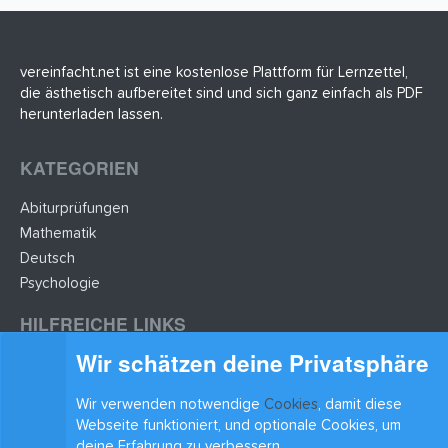
vereinfacht.net ist eine kostenlose Plattform für Lernzettel,
die ästhetisch aufbereitet sind und sich ganz einfach als PDF
herunterladen lassen.
KATEGORIEN
Abiturprüfungen
Mathematik
Deutsch
Psychologie
HILFREICHE LINKS
Wir schätzen deine Privatsphäre
Lernzettel hochladen
Lernzettel einfügen
Wir verwenden notwendige
Cookies
, damit diese
BLEIB AUF DEM LAUFENDEN
Webseite funktioniert, und optionale Cookies, um
deine Erfahrung zu verbessern.