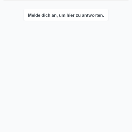
a
k
t
Melde dich an, um hier zu antworten.
i
o
n
e
n
: