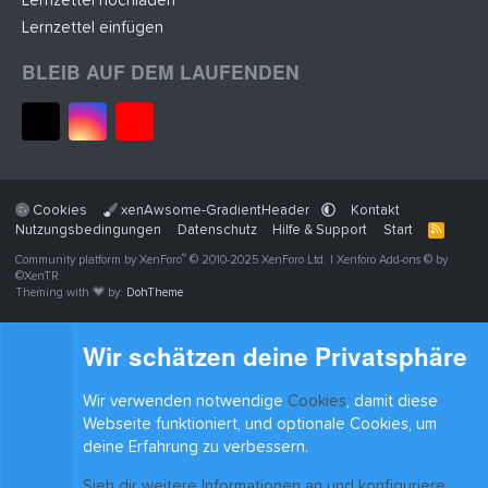
Lernzettel hochladen
Lernzettel einfügen
BLEIB AUF DEM LAUFENDEN
Cookies
xenAwsome-GradientHeader
Kontakt
Nutzungsbedingungen
Datenschutz
Hilfe & Support
Start
R
S
®
Community platform by XenForo
© 2010-2025 XenForo Ltd.
|
Xenforo Add-ons
© by
S
©XenTR
Theming with
by:
DohTheme
Wir schätzen deine Privatsphäre
Wir verwenden notwendige
Cookies
, damit diese
Webseite funktioniert, und optionale Cookies, um
deine Erfahrung zu verbessern.
Sieh dir weitere Informationen an und konfiguriere