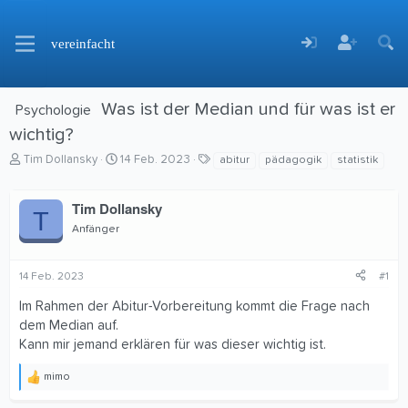
vereinfacht
Was ist der Median und für was ist er
Psychologie
wichtig?
E
E
S
Tim Dollansky
14 Feb. 2023
abitur
pädagogik
statistik
r
r
c
s
s
h
Tim Dollansky
t
t
l
T
e
e
a
Anfänger
l
l
g
l
l
w
e
t
o
14 Feb. 2023
#1
r
a
r
Im Rahmen der Abitur-Vorbereitung kommt die Frage nach
m
t
e
dem Median auf.
Kann mir jemand erklären für was dieser wichtig ist.
mimo
R
e