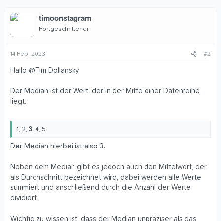
a
k
timoonstagram
t
i
Fortgeschrittener
o
n
e
14 Feb. 2023
#2
n
:
Hallo
@Tim Dollansky
Der Median ist der Wert, der in der Mitte einer Datenreihe
liegt.
3
1, 2,
, 4, 5
Der Median hierbei ist also 3.
Neben dem Median gibt es jedoch auch den Mittelwert, der
als Durchschnitt bezeichnet wird, dabei werden alle Werte
summiert und anschließend durch die Anzahl der Werte
dividiert.
Wichtig zu wissen ist, dass der Median unpräziser als das