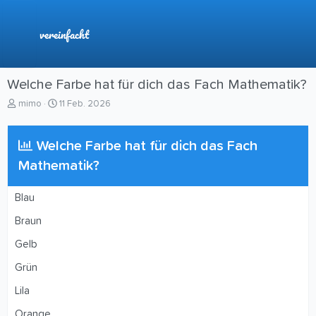
vereinfacht
Welche Farbe hat für dich das Fach Mathematik?
E
E
mimo
11 Feb. 2026
r
r
s
s
t
t
Welche Farbe hat für dich das Fach
e
e
Mathematik?
l
l
l
l
e
t
Blau
r
a
m
Braun
Gelb
Grün
Lila
Orange