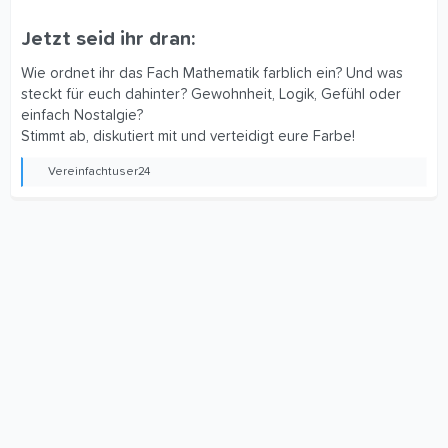
Jetzt seid ihr dran:​
Wie ordnet ihr das Fach Mathematik farblich ein? Und was
steckt für euch dahinter? Gewohnheit, Logik, Gefühl oder
einfach Nostalgie?
Stimmt ab, diskutiert mit und verteidigt eure Farbe!
Vereinfachtuser24
R
e
a
k
t
i
o
n
e
n
: