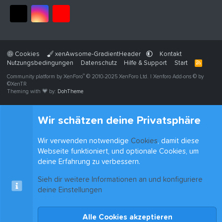
Cookies
xenAwsome-GradientHeader
Kontakt
Nutzungsbedingungen
Datenschutz
Hilfe & Support
Start
R
S
®
Community platform by XenForo
© 2010-2025 XenForo Ltd.
|
Xenforo Add-ons
© by
S
©XenTR
Theming with
by:
DohTheme
Wir schätzen deine Privatsphäre
Wir verwenden notwendige
Cookies
, damit diese
Webseite funktioniert, und optionale Cookies, um
deine Erfahrung zu verbessern.
Sieh dir weitere Informationen an und konfiguriere
deine Einstellungen
Alle Cookies akzeptieren