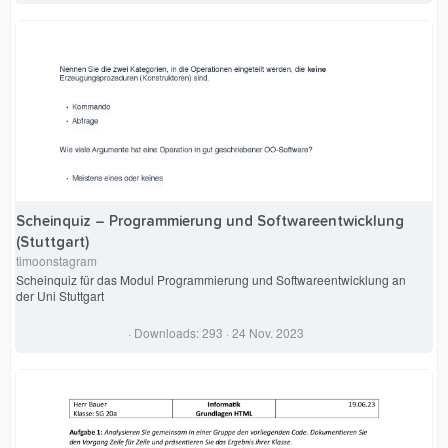
6
7
S
t
e
r
n
(
e
)
Scheinquiz – Programmierung und Softwareentwicklung
(Stuttgart)
timoonstagram
Scheinquiz für das Modul Programmierung und Softwareentwicklung an
der Uni Stuttgart
0
Downloads
293
24 Nov. 2023
,
0
0
S
t
e
r
n