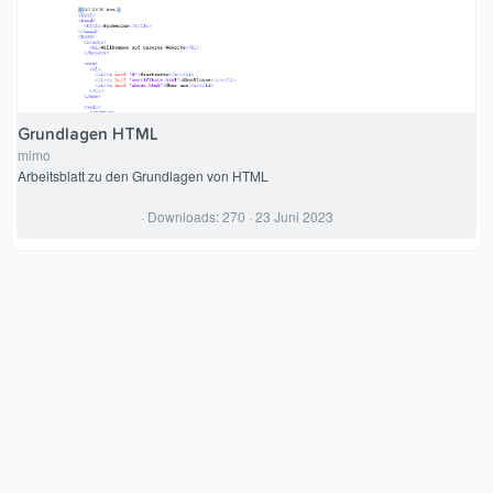
(
e
)
Grundlagen HTML
mimo
Arbeitsblatt zu den Grundlagen von HTML
0
Downloads
270
23 Juni 2023
,
0
0
S
t
e
r
n
(
e
)