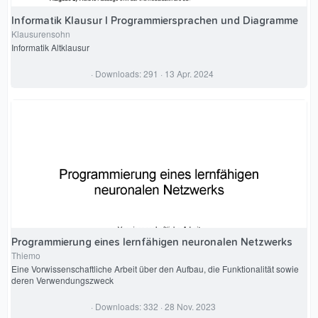
Informatik Klausur | Programmiersprachen und Diagramme
Klausurensohn
Informatik Altklausur
0
Downloads
291
13 Apr. 2024
,
0
0
S
t
e
r
n
(
e
)
Programmierung eines lernfähigen neuronalen Netzwerks
Thiemo
Eine Vorwissenschaftliche Arbeit über den Aufbau, die Funktionalität sowie
deren Verwendungszweck
4
Downloads
332
28 Nov. 2023
,