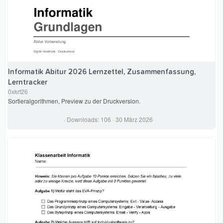
Informatik Abitur 2026 Lernzettel, Zusammenfassung,
Lerntracker
0xkrt26
Sortieralgorithmen, Preview zu der Druckversion.
0
Downloads
106
30 März 2026
,
0
0
S
t
e
r
n
(
e
)