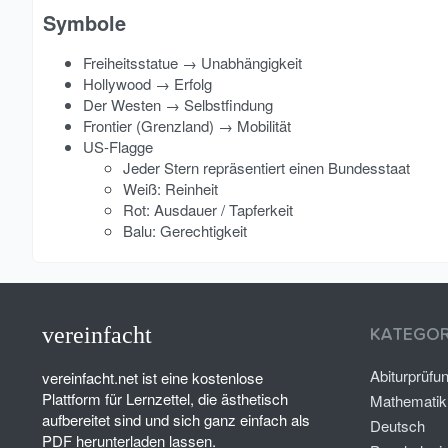
Symbole​
Freiheitsstatue → Unabhängigkeit
Hollywood → Erfolg
Der Westen → Selbstfindung
Frontier (Grenzland) → Mobilität
US-Flagge
Jeder Stern repräsentiert einen Bundesstaat
Weiß: Reinheit
Rot: Ausdauer / Tapferkeit
Balu: Gerechtigkeit
vereinfacht
KATEGOR
Abiturprüfu
vereinfacht.net ist eine kostenlose
Plattform für Lernzettel, die ästhetisch
Mathematik
aufbereitet sind und sich ganz einfach als
Deutsch
PDF herunterladen lassen.