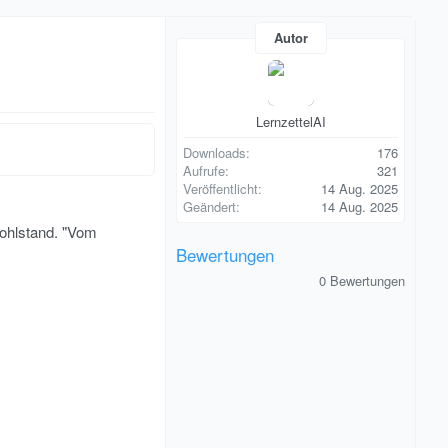
Autor
LernzettelAI
Downloads
176
Aufrufe
321
Veröffentlicht
14 Aug. 2025
Geändert
14 Aug. 2025
Wohlstand. "Vom
Bewertungen
0
0 Bewertungen
,
0
0
S
t
e
r
n
(
e
)