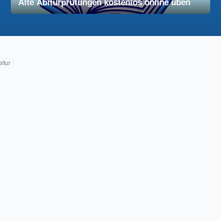
Alte Abiturprüfungen kostenlos online üben
28. November 2025
vereinfacht
itur