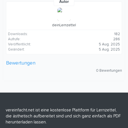
Autor
deinLernzettel
Downloads
182
Aufrufe
286
Veröffentlicht
5 Aug. 2025
Geändert
5 Aug. 2025
Bewertungen
0
0 Bewertungen
,
0
0
S
t
e
r
n
(
vereinfacht.net ist eine kostenlose Plattform für Lernzettel,
e
die ästhetisch aufbereitet sind und sich ganz einfach als PDF
)
herunterladen lassen.