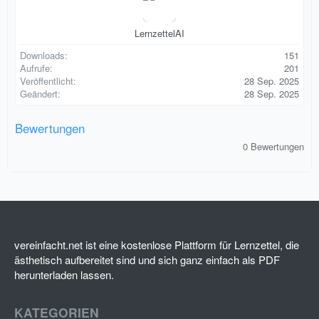
LernzettelAI
Downloads
151
Aufrufe
201
Veröffentlicht
28 Sep. 2025
Geändert
28 Sep. 2025
Bewertungen
0
0 Bewertungen
,
0
0
S
t
e
r
n
(
vereinfacht.net ist eine kostenlose Plattform für Lernzettel, die
e
ästhetisch aufbereitet sind und sich ganz einfach als PDF
)
herunterladen lassen.
KATEGORIEN