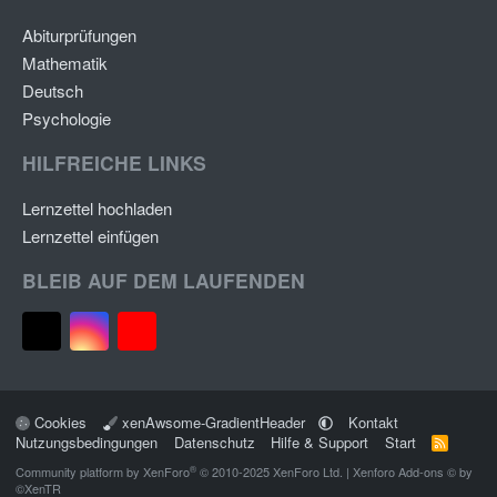
Abiturprüfungen
Mathematik
Deutsch
Psychologie
HILFREICHE LINKS
Lernzettel hochladen
Lernzettel einfügen
BLEIB AUF DEM LAUFENDEN
Cookies
xenAwsome-GradientHeader
Kontakt
Nutzungsbedingungen
Datenschutz
Hilfe & Support
Start
R
S
®
Community platform by XenForo
© 2010-2025 XenForo Ltd.
|
Xenforo Add-ons
© by
S
©XenTR