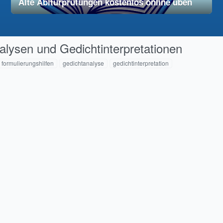
Alte Abiturprüfungen kostenlos online üben
28. November 2025
vereinfacht
alysen und Gedichtinterpretationen
formulierungshilfen
gedichtanalyse
gedichtinterpretation