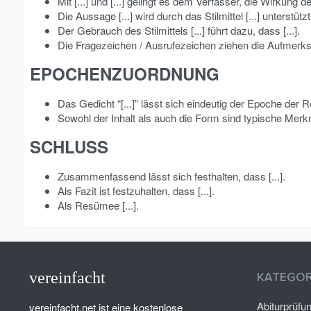
Mit [...] und [...] gelingt es dem Verfasser, die Wirkung
Die Aussage [...] wird durch das Stilmittel [...] unterstütz
Der Gebrauch des Stilmittels [...] führt dazu, dass [...].
Die Fragezeichen / Ausrufezeichen ziehen die Aufmerks
EPOCHENZUORDNUNG​
Das Gedicht “[...]” lässt sich eindeutig der Epoche der R
Sowohl der Inhalt als auch die Form sind typische Merkm
SCHLUSS​
Zusammenfassend lässt sich festhalten, dass [...].
Als Fazit ist festzuhalten, dass [...].
Als Resümee [...].
vereinfacht
KATEGOR
Abiturprüfu
vereinfacht.net ist eine kostenlose