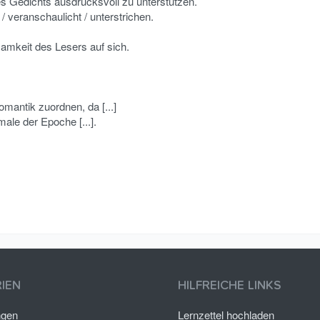
 des Gedichts ausdrucksvoll zu unterstützen.
t / veranschaulicht / unterstrichen.
amkeit des Lesers auf sich.
omantik zuordnen, da [...]
ale der Epoche [...].
IEN
HILFREICHE LINKS
ngen
Lernzettel hochladen