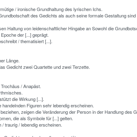
rmütige / ironische Grundhaltung des lyrischen Ichs.
Grundbotschaft des Gedichts als auch seine formale Gestaltung sind d
dessen Haltung von leidenschaftlicher Hingabe an Sowohl die Grundbots
Epoche der [...] geprägt.
chreibt / thematisiert [...].
cher Länge.
as Gedicht zwei Quartette und zwei Terzette.
 Trochäus / Anapäst.
ythmisches.
tzt die Wirkung [...].
ie handelnden Figuren sehr lebendig erscheinen.
efühle beziehen, zeigen die Veränderung der Person in der Handlung des 
r Nomen, die als Symbole für [...] gelten.
 / traurig / lebendig erscheinen.