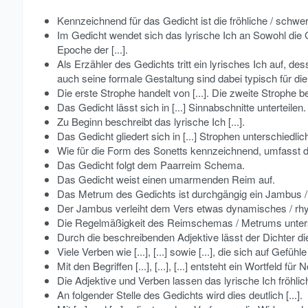
Kennzeichnend für das Gedicht ist die fröhliche / schwe
Im Gedicht wendet sich das lyrische Ich an Sowohl die 
Epoche der [...].
Als Erzähler des Gedichts tritt ein lyrisches Ich auf, 
auch seine formale Gestaltung sind dabei typisch für die 
Die erste Strophe handelt von [...]. Die zweite Strophe bes
Das Gedicht lässt sich in [...] Sinnabschnitte unterteilen.
Zu Beginn beschreibt das lyrische Ich [...].
Das Gedicht gliedert sich in [...] Strophen unterschiedli
Wie für die Form des Sonetts kennzeichnend, umfasst d
Das Gedicht folgt dem Paarreim Schema.
Das Gedicht weist einen umarmenden Reim auf.
Das Metrum des Gedichts ist durchgängig ein Jambus /
Der Jambus verleiht dem Vers etwas dynamisches / rh
Die Regelmäßigkeit des Reimschemas / Metrums unterstü
Durch die beschreibenden Adjektive lässt der Dichter d
Viele Verben wie [...], [...] sowie [...], die sich auf G
Mit den Begriffen [...], [...], [...] entsteht ein Wortfeld fü
Die Adjektive und Verben lassen das lyrische Ich fröhlich
An folgender Stelle des Gedichts wird dies deutlich [...].