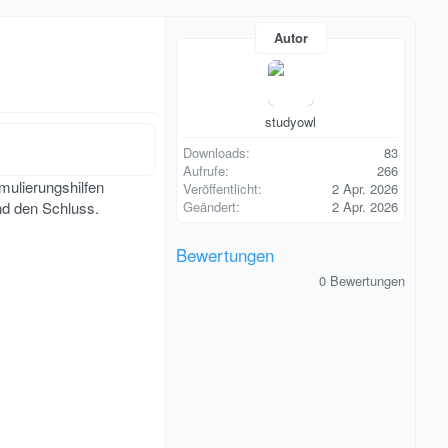
Autor
studyowl
Downloads
83
Aufrufe
266
rmulierungshilfen
Veröffentlicht
2 Apr. 2026
nd den Schluss.
Geändert
2 Apr. 2026
Bewertungen
0
0 Bewertungen
,
0
0
S
t
e
r
n
(
e
)