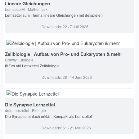
Lineare Gleichungen
LernzettelAI
Mathematik
Lernzettel zum Thema lineare Gleichungen mit Beispielen
0
Downloads
22
7 Juli 2026
,
0
0
S
t
e
Zellbiologie | Aufbau von Pro- und Eukaryoten & mehr
r
Crawly
Biologie
n
(
fit fürs abi Lernzettel Zellbiologie
e
)
0
Downloads
28
14 Juni 2026
,
0
0
S
t
e
Die Synapse Lernzettel
r
deinLernzettel
Biologie
n
(
Die Synapse einfach erklärt. Kompakt als Lernzettel
e
)
0
Downloads
61
21 Mai 2026
,
0