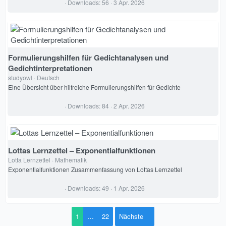
0
Downloads
56
3 Apr. 2026
,
0
0
S
t
e
r
Formulierungshilfen für Gedichtanalysen und
n
(
Gedichtinterpretationen
e
studyowl
Deutsch
)
Eine Übersicht über hilfreiche Formulierungshilfen für Gedichte
0
Downloads
84
2 Apr. 2026
,
0
0
S
t
e
Lottas Lernzettel – Exponentialfunktionen
r
Lotta Lernzettel
Mathematik
n
(
Exponentialfunktionen Zusammenfassung von Lottas Lernzettel
e
)
0
Downloads
49
1 Apr. 2026
,
0
0
S
1
…
22
Nächste
t