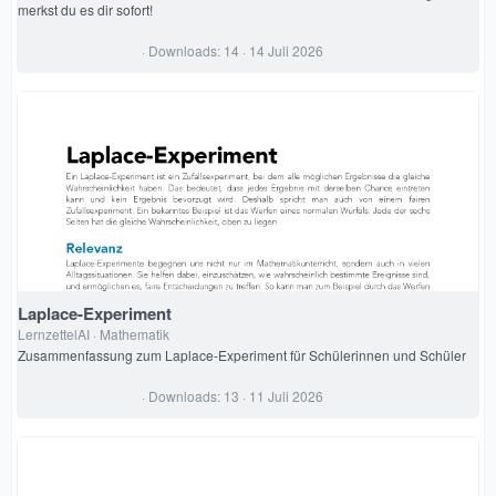
merkst du es dir sofort!
0
Downloads
14
14 Juli 2026
,
0
0
S
t
e
r
n
(
e
)
Laplace-Experiment
LernzettelAI
Mathematik
Zusammenfassung zum Laplace-Experiment für Schülerinnen und Schüler
0
Downloads
13
11 Juli 2026
,
0
0
S
t
e