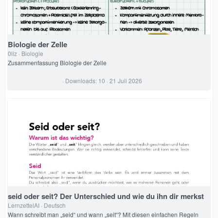
Biologie der Zelle
0liz
Biologie
Zusammenfassung Biologie der Zelle
0
Downloads
10
21 Juli 2026
,
0
0
S
t
e
r
n
(
e
)
seid oder seit? Der Unterschied und wie du ihn dir merkst
LernzettelAI
Deutsch
Wann schreibt man „seid“ und wann „seit“? Mit diesen einfachen Regeln