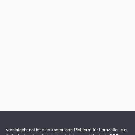
e
r
n
(
e
)
vereinfacht.net ist eine kostenlose Plattform für Lernzettel, die