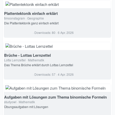
0
S
t
e
Plattentektonik einfach erklärt
r
timoonstagram
Geographie
n
(
Die Plattentektonik ganz einfach erklärt
e
)
0
Downloads
80
6 Apr. 2026
,
0
0
S
t
e
Brüche - Lottas Lernzettel
r
Lotta Lernzettel
Mathematik
n
(
Das Thema Brüche erklärt durch Lottas Lernzettel
e
)
0
Downloads
57
4 Apr. 2026
,
0
0
S
t
e
Aufgaben mit Lösungen zum Thema binomische Formeln
r
studyowl
Mathematik
n
(
Übungsaufgaben mit Lösungen
e
)