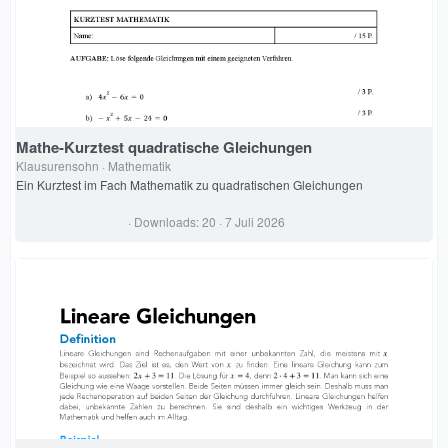
r
n
(
e
)
Mathe-Kurztest quadratische Gleichungen
Klausurensohn
Mathematik
Ein Kurztest im Fach Mathematik zu quadratischen Gleichungen
0
Downloads
20
7 Juli 2026
,
0
0
S
t
e
r
n
(
e
)