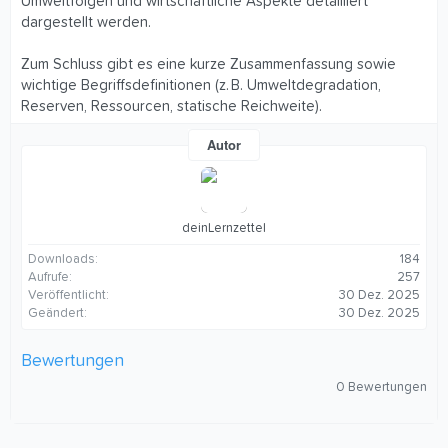
Umweltfolgen und wirtschaftliche Aspekte detailliert
dargestellt werden.
Zum Schluss gibt es eine kurze Zusammenfassung sowie
wichtige Begriffsdefinitionen (z. B. Umweltdegradation,
Reserven, Ressourcen, statische Reichweite).
Autor
deinLernzettel
Downloads
184
Aufrufe
257
Veröffentlicht
30 Dez. 2025
Geändert
30 Dez. 2025
Bewertungen
0
0 Bewertungen
,
0
0
S