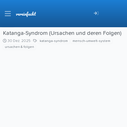
vereinfacht
Katanga-Syndrom (Ursachen und deren Folgen)
C
S
30 Dez. 2025
katanga-syndrom
mensch-umwelt-system
r
c
ursachen & folgen
e
h
a
l
t
a
i
g
o
w
n
o
d
r
a
t
t
e
e