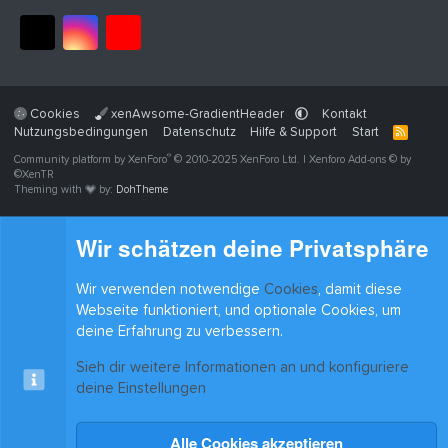
Cookies
xenAwsome-GradientHeader
Kontakt
Nutzungsbedingungen
Datenschutz
Hilfe & Support
Start
R
S
®
Community platform by XenForo
© 2010-2025 XenForo Ltd.
|
Xenforo Add-ons
© by
S
©XenTR
Theming with
by:
DohTheme
Wir schätzen deine Privatsphäre
Wir verwenden notwendige
Cookies
, damit diese
Webseite funktioniert, und optionale Cookies, um
deine Erfahrung zu verbessern.
Sieh dir weitere Informationen an und konfiguriere
deine Einstellungen
Alle Cookies akzeptieren