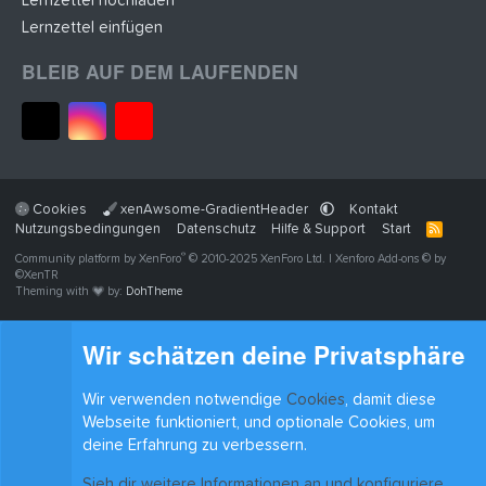
Lernzettel hochladen
Lernzettel einfügen
BLEIB AUF DEM LAUFENDEN
Cookies
xenAwsome-GradientHeader
Kontakt
Nutzungsbedingungen
Datenschutz
Hilfe & Support
Start
R
S
®
Community platform by XenForo
© 2010-2025 XenForo Ltd.
|
Xenforo Add-ons
© by
S
©XenTR
Theming with
by:
DohTheme
Wir schätzen deine Privatsphäre
Wir verwenden notwendige
Cookies
, damit diese
Webseite funktioniert, und optionale Cookies, um
deine Erfahrung zu verbessern.
Sieh dir weitere Informationen an und konfiguriere