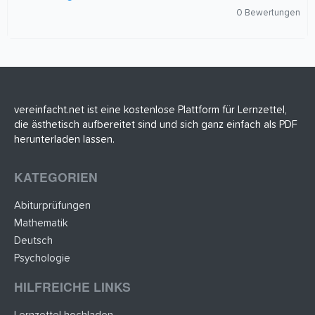
0
0 Bewertungen
,
0
0
S
t
e
r
n
(
vereinfacht.net ist eine kostenlose Plattform für Lernzettel,
e
die ästhetisch aufbereitet sind und sich ganz einfach als PDF
)
herunterladen lassen.
KATEGORIEN
Abiturprüfungen
Mathematik
Deutsch
Psychologie
HILFREICHE LINKS