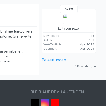
Autor
Lotta Lernzettel
Abnahme funktionieren.
Downloads
48
onotonie, Grenzwerte
Aufrufe
166
Veröffentlicht
1 Apr. 2026
Geändert
1 Apr. 2026
lassenarbeiten,
ung zu
Bewertungen
ndlagen.
0
0 Bewertungen
,
0
0
S
t
e
r
BLEIB AUF DEM LAUFENDEN
n
(
e
)