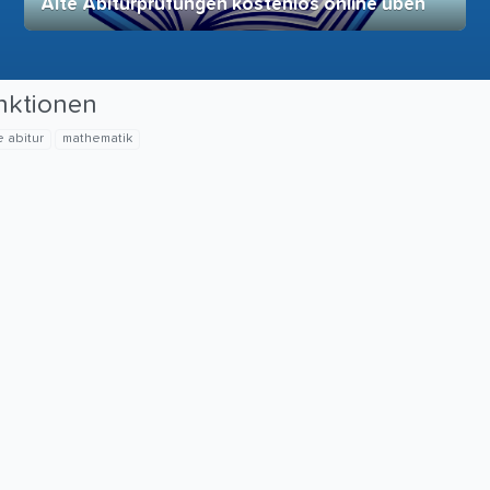
Alte Abiturprüfungen kostenlos online üben
28. November 2025
vereinfacht
unktionen
 abitur
mathematik