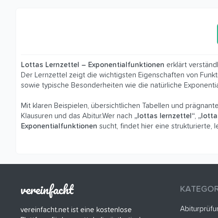
Lottas Lernzettel – Exponentialfunktionen
erklärt verstän
Der Lernzettel zeigt die wichtigsten Eigenschaften von Funk
sowie typische Besonderheiten wie die natürliche Exponentia
Mit klaren Beispielen, übersichtlichen Tabellen und prägnant
Klausuren und das Abitur.Wer nach
„lottas lernzettel“
,
„lott
Exponentialfunktionen
sucht, findet hier eine strukturierte
vereinfacht
KATEGOR
Abiturprüf
vereinfacht.net ist eine kostenlose