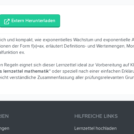
Extern Herunterladen
dlich und kompakt, wie exponentielles Wachstum und exponentielle 
tionen der Form f(x)=ax, erläutert Definitions‑ und Wertemengen, M
lfunktion ex.
en Regeln eignet sich dieser Lernzettel ideal zur Vorbereitung auf K
as lernzettel mathematik“
oder speziell nach einer einfachen Erklär
, leicht verständliche Zusammenfassung aller prüfungsrelevanten Gru
IEN
HILFREICHE LINKS
ungen
Lernzettel hochladen