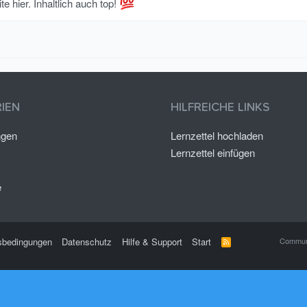
e hier. Inhaltlich auch top!
IEN
HILFREICHE LINKS
ngen
Lernzettel hochladen
Lernzettel einfügen
e
sbedingungen
Datenschutz
Hilfe & Support
Start
Communi
R
S
S