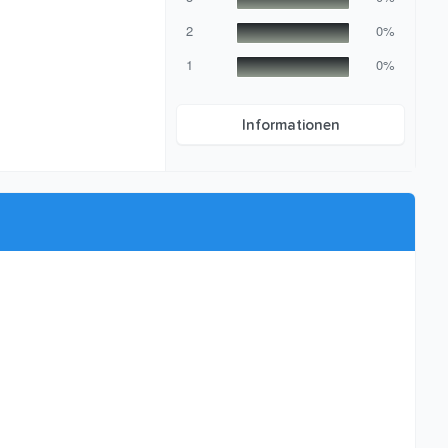
r
n
2
0%
(
e
1
0%
)
Informationen