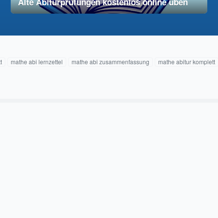
Alte Abiturprüfungen kostenlos online üben
28. November 2025
vereinfacht
t
mathe abi lernzettel
mathe abi zusammenfassung
mathe abitur komplett