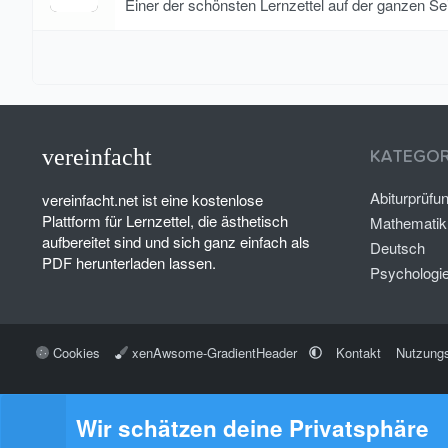
r
0
Einer der schönsten Lernzettel auf der ganzen Seit
n
0
(
S
e
t
)
e
r
n
(
e
)
vereinfacht
KATEGOR
Abiturprüfu
vereinfacht.net ist eine kostenlose
Plattform für Lernzettel, die ästhetisch
Mathematik
aufbereitet sind und sich ganz einfach als
Deutsch
PDF herunterladen lassen.
Psychologi
Cookies
xenAwsome-GradientHeader
Kontakt
Nutzung
Wir schätzen deine Privatsphäre