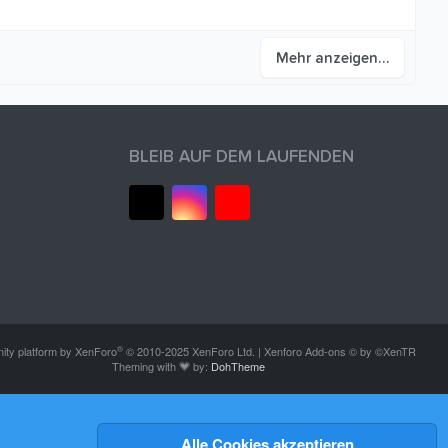
Mehr anzeigen…
BLEIB AUF DEM LAUFENDEN
®
ty platform by XenForo
© 2010-2025 XenForo Ltd.
|
Xenforo Add-ons
© by ©XenTR
Theming with
by:
DohTheme
Alle Cookies akzeptieren