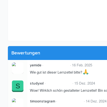
Bewertungen
5
16 Feb. 2025
yemide
,
0
Wie gut ist dieser Lernzettel bitte?
0
S
t
5
15 Dez. 2024
studyxxl
S
e
,
r
0
Wow! Wirklich schön gestalteter Lernzettel! Bin 
n
0
(
S
e
t
5
14 Dez. 2024
timoonstagram
)
e
,