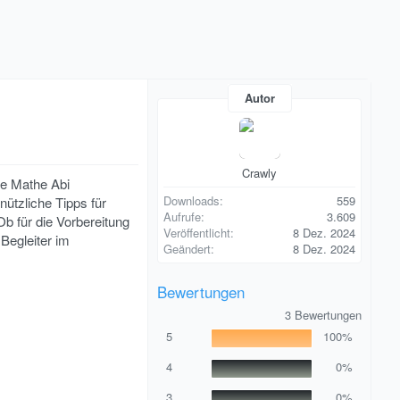
Autor
Crawly
se Mathe Abi
Downloads
559
ützliche Tipps für
Aufrufe
3.609
Ob für die Vorbereitung
Veröffentlicht
8 Dez. 2024
 Begleiter im
Geändert
8 Dez. 2024
Bewertungen
5
3 Bewertungen
,
5
100%
0
0
S
4
0%
t
e
3
0%