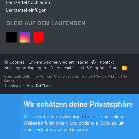
Lernzettel hochladen
Lernzettel einfügen
BLEIB AUF DEM LAUFENDEN
Cookies
xenAwsome-GradientHeader
Kontakt
Nutzungsbedingungen
Datenschutz
Hilfe & Support
Start
R
S
®
Community platform by XenForo
© 2010-2025 XenForo Ltd.
|
Xenforo Add-ons
© by
S
©XenTR
Theming with
by:
DohTheme
Wir schätzen deine Privatsphäre
Wir verwenden notwendige
Cookies
, damit diese
Webseite funktioniert, und optionale Cookies, um
deine Erfahrung zu verbessern.