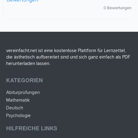
Bewertungen
0
0 Bewertungen
,
0
0
S
t
e
r
n
(
vereinfacht.net ist eine kostenlose Plattform für Lernzettel,
e
die ästhetisch aufbereitet sind und sich ganz einfach als PDF
)
herunterladen lassen.
KATEGORIEN
Abiturprüfungen
Mathematik
Deutsch
Psychologie
HILFREICHE LINKS