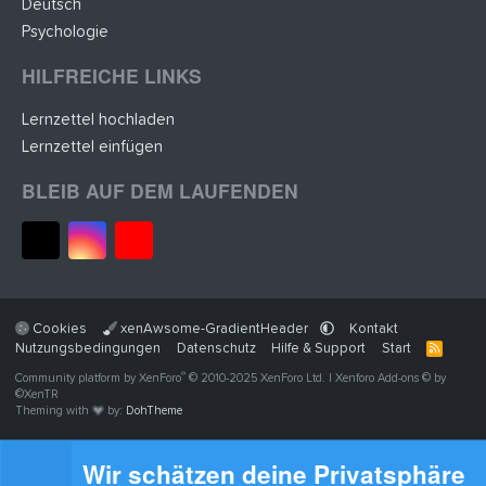
Deutsch
Psychologie
HILFREICHE LINKS
Lernzettel hochladen
Lernzettel einfügen
BLEIB AUF DEM LAUFENDEN
Cookies
xenAwsome-GradientHeader
Kontakt
Nutzungsbedingungen
Datenschutz
Hilfe & Support
Start
R
S
®
Community platform by XenForo
© 2010-2025 XenForo Ltd.
|
Xenforo Add-ons
© by
S
©XenTR
Theming with
by:
DohTheme
Wir schätzen deine Privatsphäre