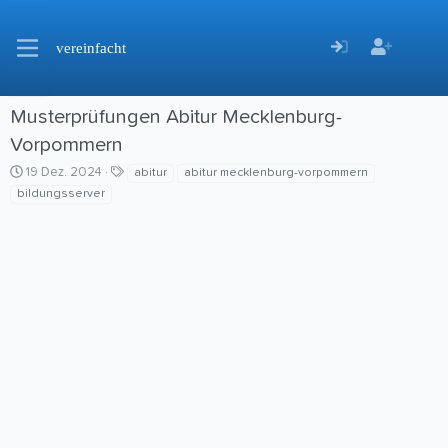
vereinfacht
Musterprüfungen Abitur Mecklenburg-
Vorpommern
C
S
19 Dez. 2024
abitur
abitur mecklenburg-vorpommern
r
c
bildungsserver
e
h
a
l
t
a
i
g
o
w
n
o
d
r
a
t
t
e
e