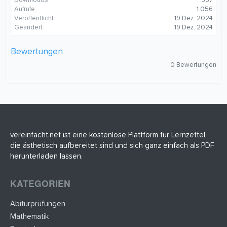
Downloads
357
Aufrufe
1.056
Veröffentlicht
19 Dez. 2024
Geändert
19 Dez. 2024
Bewertungen
0
0 Bewertungen
,
0
0
S
t
e
r
n
(
vereinfacht.net ist eine kostenlose Plattform für Lernzettel,
e
die ästhetisch aufbereitet sind und sich ganz einfach als PDF
)
herunterladen lassen.
KATEGORIEN
Abiturprüfungen
Mathematik