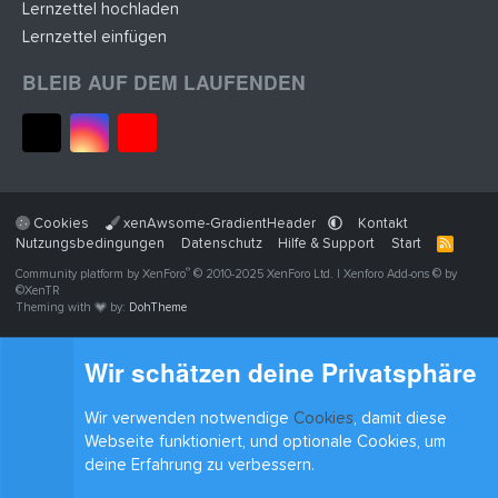
Lernzettel hochladen
Lernzettel einfügen
BLEIB AUF DEM LAUFENDEN
Cookies
xenAwsome-GradientHeader
Kontakt
Nutzungsbedingungen
Datenschutz
Hilfe & Support
Start
R
S
®
Community platform by XenForo
© 2010-2025 XenForo Ltd.
|
Xenforo Add-ons
© by
S
©XenTR
Theming with
by:
DohTheme
Wir schätzen deine Privatsphäre
Wir verwenden notwendige
Cookies
, damit diese
Webseite funktioniert, und optionale Cookies, um
deine Erfahrung zu verbessern.