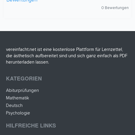
Bewertungen
0
0 Bewertungen
,
0
0
S
t
e
r
n
(
vereinfacht.net ist eine kostenlose Plattform für Lernzettel,
e
die ästhetisch aufbereitet sind und sich ganz einfach als PDF
)
herunterladen lassen.
KATEGORIEN
Abiturprüfungen
Mathematik
Deutsch
Psychologie
HILFREICHE LINKS