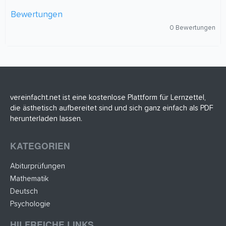
Bewertungen
0
0 Bewertungen
,
0
0
S
t
e
r
n
(
vereinfacht.net ist eine kostenlose Plattform für Lernzettel,
e
die ästhetisch aufbereitet sind und sich ganz einfach als PDF
)
herunterladen lassen.
KATEGORIEN
Abiturprüfungen
Mathematik
Deutsch
Psychologie
HILFREICHE LINKS