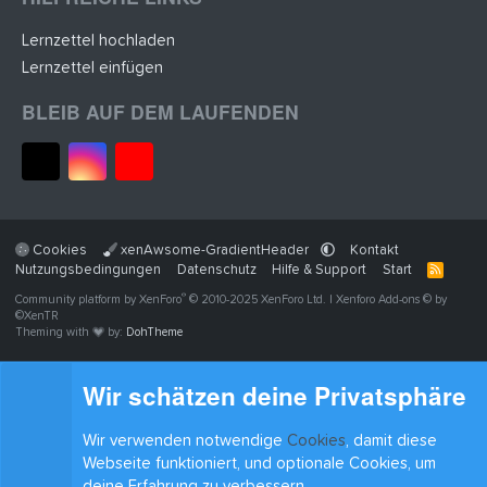
Lernzettel hochladen
Lernzettel einfügen
BLEIB AUF DEM LAUFENDEN
Cookies
xenAwsome-GradientHeader
Kontakt
Nutzungsbedingungen
Datenschutz
Hilfe & Support
Start
R
S
®
Community platform by XenForo
© 2010-2025 XenForo Ltd.
|
Xenforo Add-ons
© by
S
©XenTR
Theming with
by:
DohTheme
Wir schätzen deine Privatsphäre
Wir verwenden notwendige
Cookies
, damit diese
Webseite funktioniert, und optionale Cookies, um
deine Erfahrung zu verbessern.