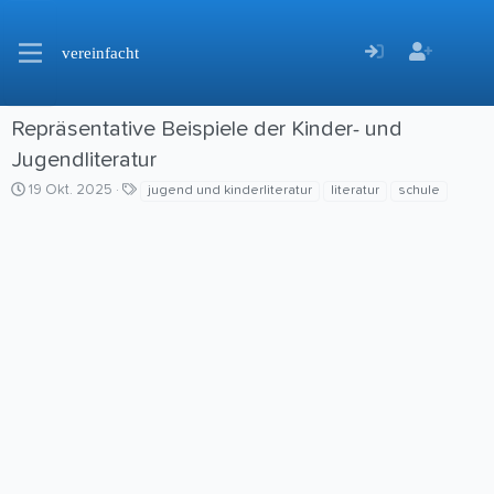
vereinfacht
Repräsentative Beispiele der Kinder- und
Jugendliteratur
C
S
19 Okt. 2025
jugend und kinderliteratur
literatur
schule
r
c
e
h
a
l
t
a
i
g
o
w
n
o
d
r
a
t
t
e
e