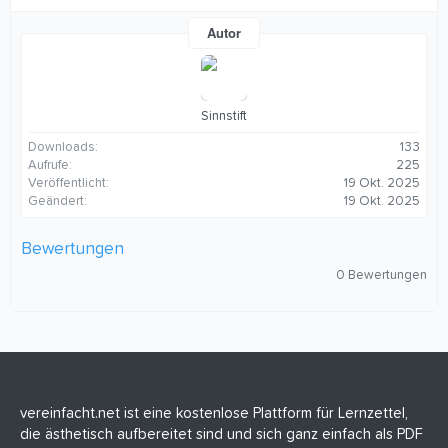
Autor
Sinnstift
Downloads
133
Aufrufe
225
Veröffentlicht
19 Okt. 2025
Geändert
19 Okt. 2025
Bewertungen
0
0 Bewertungen
,
0
0
S
t
e
r
n
(
vereinfacht.net ist eine kostenlose Plattform für Lernzettel,
e
die ästhetisch aufbereitet sind und sich ganz einfach als PDF
)