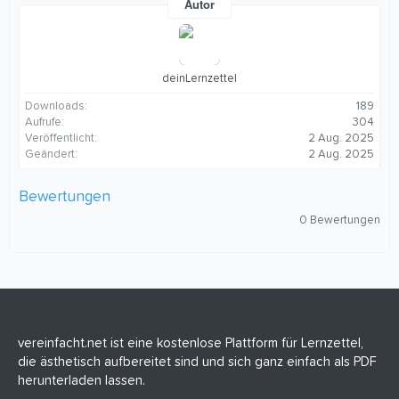
Autor
deinLernzettel
Downloads
189
Aufrufe
304
Veröffentlicht
2 Aug. 2025
Geändert
2 Aug. 2025
Bewertungen
0
0 Bewertungen
,
0
0
S
t
e
r
n
(
vereinfacht.net ist eine kostenlose Plattform für Lernzettel,
e
die ästhetisch aufbereitet sind und sich ganz einfach als PDF
)
herunterladen lassen.