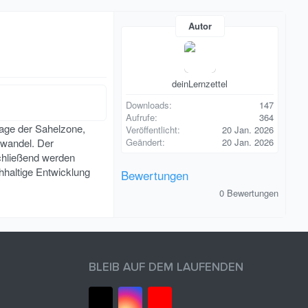
Autor
deinLernzettel
Downloads
147
Aufrufe
364
Lage der Sahelzone,
Veröffentlicht
20 Jan. 2026
awandel. Der
Geändert
20 Jan. 2026
schließend werden
hhaltige Entwicklung
Bewertungen
0
0 Bewertungen
,
0
0
S
t
e
r
BLEIB AUF DEM LAUFENDEN
n
(
e
)