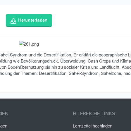
Herunterladen
Sahel-Syndrom und die Desertifikation. Er erklärt die geographische 
bildung wie Bevölkerungsdruck, Überweidung, Cash Crops und Klim
n von Bodenübernutzung bis hin zu sozialer Krise und Landflucht. Ab
erholung der Themen: Desertifikation, Sahel-Syndrom, Sahelzone, nac
IEN
HILFREICHE LINKS
ngen
Lernzettel hochladen