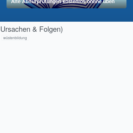
Alte Abiturprüfungen kostenlos online üben
28. November 2025
vereinfacht
(Ursachen & Folgen)
wüstenbildung