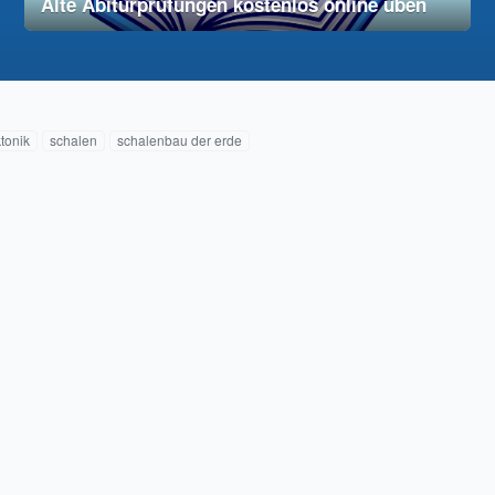
Alte Abiturprüfungen kostenlos online üben
28. November 2025
vereinfacht
ktonik
schalen
schalenbau der erde