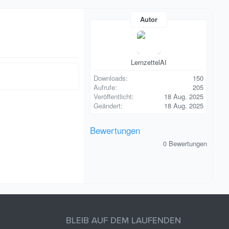
Autor
LernzettelAI
Downloads
150
Aufrufe
205
Veröffentlicht
18 Aug. 2025
Geändert
18 Aug. 2025
Bewertungen
0
0 Bewertungen
,
0
0
S
t
e
r
n
(
e
BLEIB AUF DEM LAUFENDEN
)