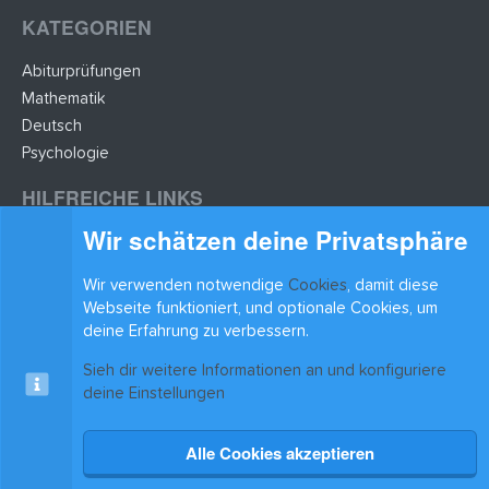
KATEGORIEN
Abiturprüfungen
Mathematik
Deutsch
Psychologie
HILFREICHE LINKS
Wir schätzen deine Privatsphäre
Lernzettel hochladen
Lernzettel einfügen
Wir verwenden notwendige
Cookies
, damit diese
BLEIB AUF DEM LAUFENDEN
Webseite funktioniert, und optionale Cookies, um
deine Erfahrung zu verbessern.
Sieh dir weitere Informationen an und konfiguriere
deine Einstellungen
Alle Cookies akzeptieren
Cookies
xenAwsome-GradientHeader
Kontakt
Nutzungsbedingungen
Datenschutz
Hilfe & Support
Start
R
S