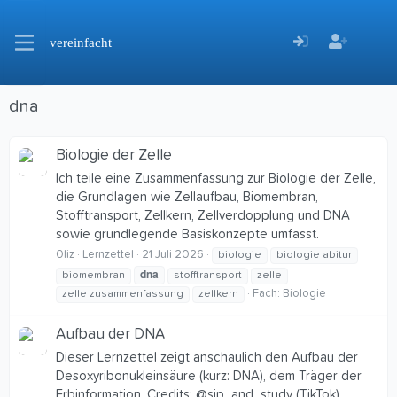
vereinfacht
dna
Biologie der Zelle
Ich teile eine Zusammenfassung zur Biologie der Zelle,
die Grundlagen wie Zellaufbau, Biomembran,
Stofftransport, Zellkern, Zellverdopplung und DNA
sowie grundlegende Basiskonzepte umfasst.
0liz
Lernzettel
21 Juli 2026
biologie
biologie abitur
dna
biomembran
stofftransport
zelle
Fach:
Biologie
zelle zusammenfassung
zellkern
Aufbau der DNA
Dieser Lernzettel zeigt anschaulich den Aufbau der
Desoxyribonukleinsäure (kurz: DNA), dem Träger der
Erbinformation. Credits: @sip_and_study (TikTok)