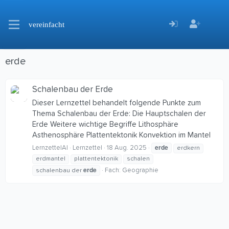
vereinfacht
erde
Schalenbau der Erde
Dieser Lernzettel behandelt folgende Punkte zum
Thema Schalenbau der Erde: Die Hauptschalen der
Erde Weitere wichtige Begriffe Lithosphäre
Asthenosphäre Plattentektonik Konvektion im Mantel
erde
LernzettelAI
Lernzettel
18 Aug. 2025
erdkern
erdmantel
plattentektonik
schalen
erde
Fach:
Geographie
schalenbau der