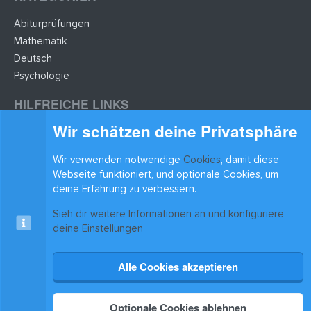
Abiturprüfungen
Mathematik
Deutsch
Psychologie
HILFREICHE LINKS
Wir schätzen deine Privatsphäre
Lernzettel hochladen
Lernzettel einfügen
Wir verwenden notwendige
Cookies
, damit diese
BLEIB AUF DEM LAUFENDEN
Webseite funktioniert, und optionale Cookies, um
deine Erfahrung zu verbessern.
Sieh dir weitere Informationen an und konfiguriere
deine Einstellungen
Alle Cookies akzeptieren
Cookies
xenAwsome-GradientHeader
Kontakt
Nutzungsbedingungen
Datenschutz
Hilfe & Support
Start
R
S
®
Community platform by XenForo
© 2010-2025 XenForo Ltd.
|
Xenforo Add-ons
© by
S
Optionale Cookies ablehnen
©XenTR