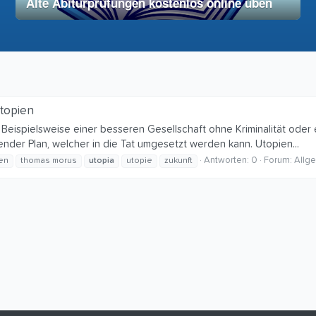
Alte Abiturprüfungen kostenlos online üben
28. November 2025
vereinfacht
Utopien
 Beispielsweise einer besseren Gesellschaft ohne Kriminalität oder 
nder Plan, welcher in die Tat umgesetzt werden kann. Utopien...
Antworten: 0
Forum:
Allg
len
thomas morus
utopia
utopie
zukunft