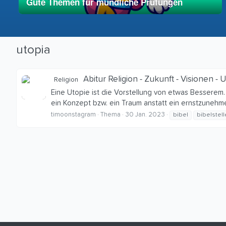
Gute Themen für mündliche Prüfungen
01. Mai 2025
vereinfacht
utopia
Abitur Religion - Zukunft - Visionen - 
Religion
Eine Utopie ist die Vorstellung von etwas Besserem.
ein Konzept bzw. ein Traum anstatt ein ernstzunehme
timoonstagram
Thema
30 Jan. 2023
bibel
bibelstel