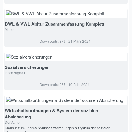
,
0
0
S
t
e
BWL & VWL Abitur Zusammenfassung Komplett
r
Malte
n
(
e
0
Downloads
376
21 März 2024
)
,
0
0
S
t
e
Sozialversicherungen
r
frischzaghaft
n
(
e
0
Downloads
265
19 Feb. 2024
)
,
0
0
S
t
e
Wirtschaftsordnungen & System der sozialen
r
Absicherung
n
(
DerVampir
e
Klausur zum Thema "Wirtschaftsordnungen & System der sozialen
)