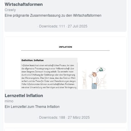
Wirtschaftsformen
Crawly
Eine prägnante Zusammenfassung zu den Wirtschaftsformen
0
Downloads
111
27 Juli 2025
,
0
0
S
t
e
r
n
(
e
)
Lernzettel Inflation
mimo
Ein Lernzettel zum Thema Inflation
0
Downloads
188
27 März 2025
,
0
0