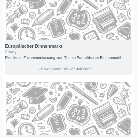
Europäischer Binnenmarkt
Crawly
Eine kurze Zusammenfassung zum Thema Europäischer Binnenmarkt
0
Downloads
109
27 Juli 2025
,
0
0
S
t
e
r
n
(
e
)