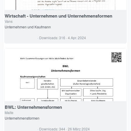
Wirtschaft - Unternehmen und Unternehmensformen
Vans
Unternehmen und Kaufmann
0
Downloads
316
4 Apr. 2024
,
0
0
S
t
e
r
n
(
e
)
BWL: Unternehmensformen
Malte
Unternehmensformen
0
Downloads
344
26 März 2024