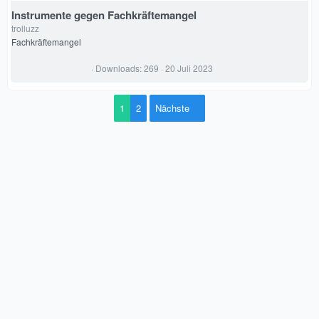
t
e
Instrumente gegen Fachkräftemangel
r
trolluzz
n
(
Fachkräftemangel
e
)
0
Downloads
269
20 Juli 2023
,
0
0
S
1
2
Nächste
t
e
r
n
(
e
)