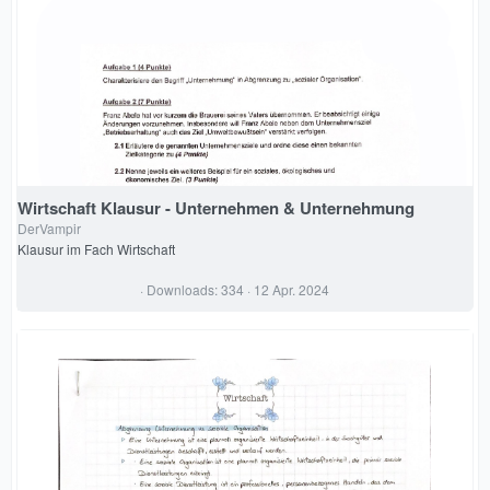
S
t
e
r
n
(
e
)
Wirtschaft Klausur - Unternehmen & Unternehmung
DerVampir
Klausur im Fach Wirtschaft
0
Downloads
334
12 Apr. 2024
,
0
0
S
t
e
r
n
(
e
)