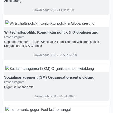
Absicherung"
0
Downloads
255
1 Okt. 2023
,
0
0
S
t
e
Wirtschaftspolitik, Konjunkturpolitik & Globalisierung
r
timoonstagram
n
(
Originale Klausur im Fach Wirtschaft zu den Themen Wirtschaftspolitik,
e
Konjunkturpolitik & Globalisi
)
0
Downloads
295
21 Aug. 2023
,
0
0
S
t
e
Sozialmanagement (SM) Organisationsentwicklung
r
timoonstagram
n
(
Organisationsbegriffe
e
)
0
Downloads
258
30 Juli 2023
,
0
0
S