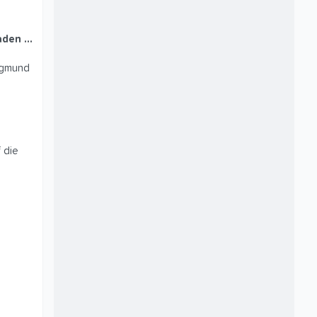
den ...
Sigmund
 die