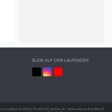
BLEIB AUF DEM LAUFENDEN
®
unity platform by XenForo
© 2010-2025 XenForo Ltd.
|
Xenforo Add-ons
© by ©XenTR