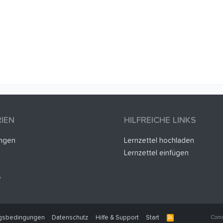
IEN
HILFREICHE LINKS
ungen
Lernzettel hochladen
Lernzettel einfügen
e
gsbedingungen
Datenschutz
Hilfe & Support
Start
R
Comm