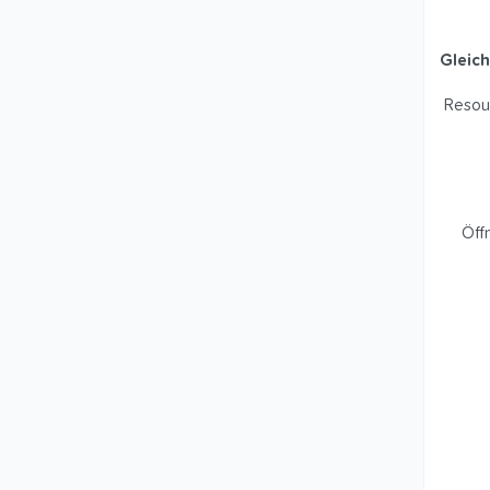
Gleich
Resour
Öff