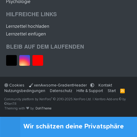
Psychologie
HILFREICHE LINKS
Lernzettel hochladen
Lernzettel einfügen
BLEIB AUF DEM LAUFENDEN
Cookies
xenAwsome-GradientHeader
Kontakt
Nutzungsbedingungen
Datenschutz
Hilfe & Support
Start
R
S
®
Community platform by XenForo
© 2010-2025 XenForo Ltd.
|
Xenforo Add-ons
© by
S
©XenTR
Theming with
by:
DohTheme
Wir schätzen deine Privatsphäre