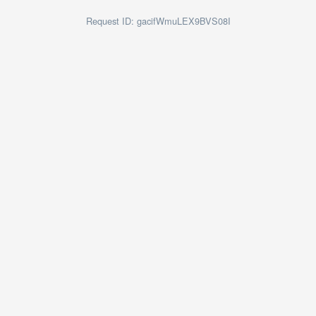
Request ID: gacifWmuLEX9BVS08I