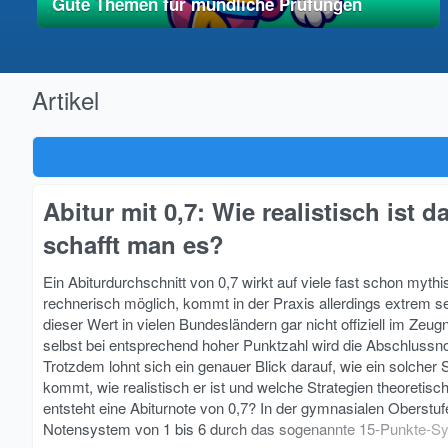
Gute Themen für mündliche Prüfungen
01. Mai 2025
vereinfacht
Artikel
Abitur mit 0,7: Wie realistisch ist 
schafft man es?
Ein Abiturdurchschnitt von 0,7 wirkt auf viele fast schon mythis
rechnerisch möglich, kommt in der Praxis allerdings extrem s
dieser Wert in vielen Bundesländern gar nicht offiziell im Zeu
selbst bei entsprechend hoher Punktzahl wird die Abschlussno
Trotzdem lohnt sich ein genauer Blick darauf, wie ein solcher
kommt, wie realistisch er ist und welche Strategien theoretisc
entsteht eine Abiturnote von 0,7? In der gymnasialen Oberstuf
Notensystem von 1 bis 6 durch das sogenannte 15-Punkte-Sys