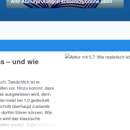
Alte Abiturprüfungen kostenlos online üben
28. November 2025
vereinfacht
das – und wie
ch. Tatsächlich ist er
elten vor. Hinzu kommt, dass
gnis ausgewiesen wird, denn
te meist bei 1,0 gedeckelt.
 Schnitt überhaupt zustande
h dorthin führen können. Wie
e wird das klassische
tem ersetzt. Dabei entspricht