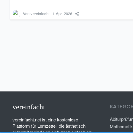
jede Punktzahl einer bestimmten Note...
Von
vereinfacht
1 Apr. 2026
vereinfacht
KATEGOR
Abiturprüfu
vereinfacht.net ist eine kostenlose
Plattform für Lernzettel, die ästhetisch
Mathematik
aufbereitet sind und sich ganz einfach als