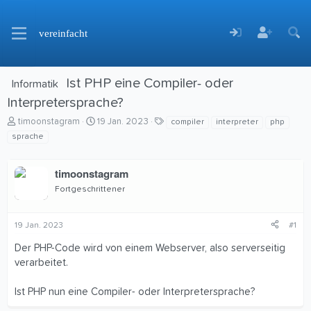
vereinfacht
Ist PHP eine Compiler- oder
Informatik
Interpretersprache?
E
E
S
timoonstagram
19 Jan. 2023
compiler
interpreter
php
r
r
c
sprache
s
s
h
t
t
l
timoonstagram
e
e
a
l
l
g
Fortgeschrittener
l
l
w
e
t
o
r
a
r
19 Jan. 2023
#1
m
t
e
Der PHP-Code wird von einem Webserver, also serverseitig
verarbeitet.
Ist PHP nun eine Compiler- oder Interpretersprache?