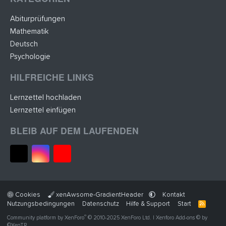
Abiturprüfungen
Mathematik
Deutsch
Psychologie
HILFREICHE LINKS
Lernzettel hochladen
Lernzettel einfügen
BLEIB AUF DEM LAUFENDEN
Cookies
xenAwsome-GradientHeader
Kontakt
Nutzungsbedingungen
Datenschutz
Hilfe & Support
Start
R
S
®
Community platform by XenForo
© 2010-2025 XenForo Ltd.
|
Xenforo Add-ons
© by
S
©XenTR