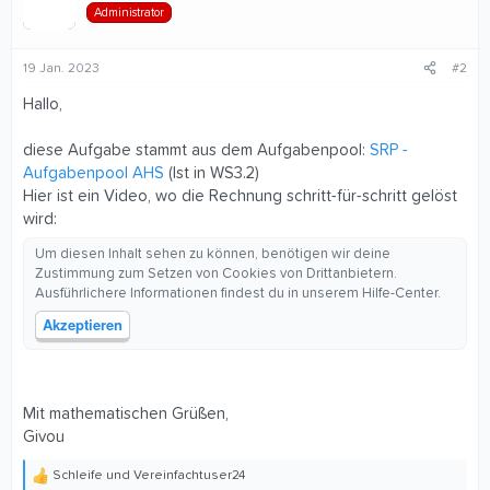
Administrator
19 Jan. 2023
#2
Hallo,
diese Aufgabe stammt aus dem Aufgabenpool:
SRP -
Aufgabenpool AHS
(Ist in WS3.2)
Hier ist ein Video, wo die Rechnung schritt-für-schritt gelöst
wird:
Um diesen Inhalt sehen zu können, benötigen wir deine
Zustimmung zum Setzen von Cookies von Drittanbietern.
Ausführlichere Informationen findest du in unserem
Hilfe-Center
.
Akzeptieren
Mit mathematischen Grüßen,
Givou
Schleife
und
Vereinfachtuser24
R