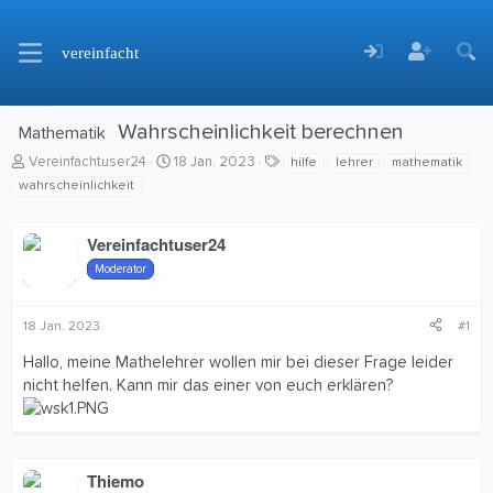
vereinfacht
Wahrscheinlichkeit berechnen
Mathematik
E
E
S
Vereinfachtuser24
18 Jan. 2023
hilfe
lehrer
mathematik
r
r
c
wahrscheinlichkeit
s
s
h
t
t
l
Vereinfachtuser24
e
e
a
l
l
g
Moderator
l
l
w
e
t
o
r
a
r
18 Jan. 2023
#1
m
t
e
Hallo, meine Mathelehrer wollen mir bei dieser Frage leider
nicht helfen. Kann mir das einer von euch erklären?
Thiemo