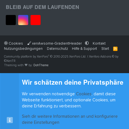
BLEIB AUF DEM LAUFENDEN
Cookies
xenAwsome-GradientHeader
Kontakt
Nutzungsbedingungen
Datenschutz
Hilfe & Support
Start
R
S
®
Community platform by XenForo
© 2010-2025 XenForo Ltd.
|
Xenforo Add-ons
© by
S
©XenTR
Theming with
by:
DohTheme
Wir schätzen deine Privatsphäre
Wir verwenden notwendige
Cookies
, damit diese
Webseite funktioniert, und optionale Cookies, um
deine Erfahrung zu verbessern.
Sieh dir weitere Informationen an und konfiguriere
deine Einstellungen