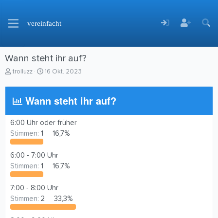
vereinfacht
Wann steht ihr auf?
E
E
trolluzz
16 Okt. 2023
r
r
s
s
Wann steht ihr auf?
t
t
e
e
l
l
6:00 Uhr oder früher
l
l
e
t
Stimmen:
1
16,7%
r
a
m
6:00 - 7:00 Uhr
Stimmen:
1
16,7%
7:00 - 8:00 Uhr
Stimmen:
2
33,3%