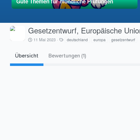
Gute Themen für mündliche Prüfungen
01. Mai 2025
vereinfacht
Gesetzentwurf, Europäische Unio
C
S
11 Mai 2023
deutschland
europa
gesetzentwurf
r
c
e
h
a
l
Übersicht
Bewertungen (1)
t
a
i
g
o
w
n
o
d
r
a
t
t
e
e