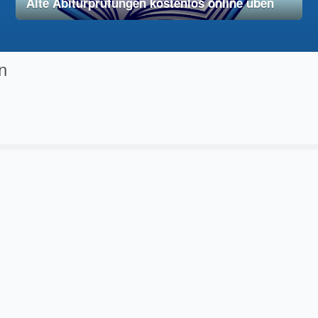
Alte Abiturprüfungen kostenlos online üben
28. November 2025
vereinfacht
n