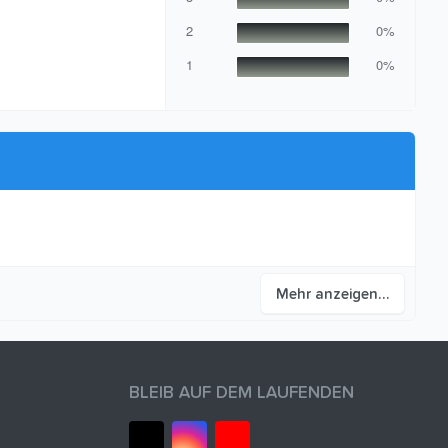
r
n
2
0%
(
e
1
0%
)
Mehr anzeigen…
BLEIB AUF DEM LAUFENDEN