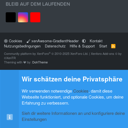
BLEIB AUF DEM LAUFENDEN
Cookies
xenAwsome-GradientHeader
Kontakt
Nutzungsbedingungen
Datenschutz
Hilfe & Support
Start
R
S
®
Community platform by XenForo
© 2010-2025 XenForo Ltd.
|
Xenforo Add-ons
© by
S
©XenTR
Theming with
by:
DohTheme
Wir schätzen deine Privatsphäre
Wir verwenden notwendige
Cookies
, damit diese
Webseite funktioniert, und optionale Cookies, um deine
Erfahrung zu verbessern.
Sieh dir weitere Informationen an und konfiguriere deine
Einstellungen