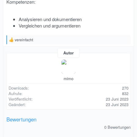
Kompetenzen:
Analysieren und dokumentieren
Vergleichen und argumentieren
vereinfacht
R
e
a
Autor
k
t
i
o
n
mimo
e
n
Downloads
270
:
Aufrufe
832
Veröffentlicht
23 Juni 2023
Geändert
23 Juni 2023
Bewertungen
0
0 Bewertungen
,
0