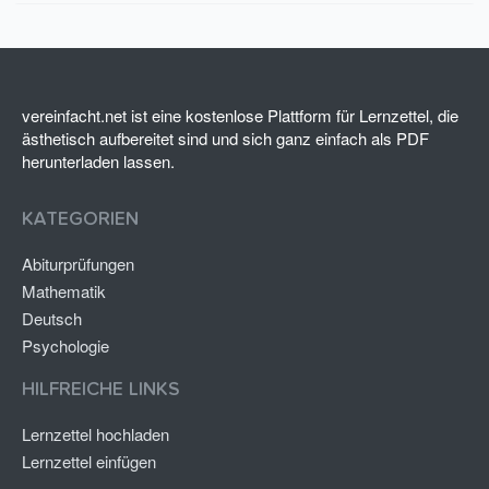
0
S
t
e
r
n
(
vereinfacht.net ist eine kostenlose Plattform für Lernzettel, die
e
ästhetisch aufbereitet sind und sich ganz einfach als PDF
)
herunterladen lassen.
KATEGORIEN
Abiturprüfungen
Mathematik
Deutsch
Psychologie
HILFREICHE LINKS
Lernzettel hochladen
Lernzettel einfügen