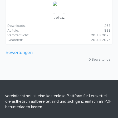
trolluzz
Downloads
269
Aufrufe
899
Veröffentlicht
20 Juli 2023
Geändert
20 Juli 2023
Bewertungen
0
0 Bewertungen
,
0
0
S
t
e
r
n
(
vereinfacht.net ist eine kostenlose Plattform für Lernzettel,
e
die ästhetisch aufbereitet sind und sich ganz einfach als PDF
)
herunterladen lassen.