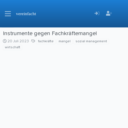
vereinfacht
Instrumente gegen Fachkräftemangel
C
S
20 Juli 2023
fachkräfte
mangel
sozial management
r
c
wirtschaft
e
h
a
l
t
a
i
g
o
w
n
o
d
r
a
t
t
e
e