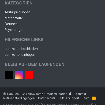
KATEGORIEN
Abiturprüfungen
Mathematik
Deutsch
Psychologie
HILFREICHE LINKS
Lernzettel hochladen
Lernzettel einfügen
BLEIB AUF DEM LAUFENDEN
Cookies
xenAwsome-GradientHeader
Kontakt
Nutzungsbedingungen
Datenschutz
Hilfe & Support
Start
R
S
®
Community platform by XenForo
© 2010-2025 XenForo Ltd.
|
Xenforo Add-ons
© by
S