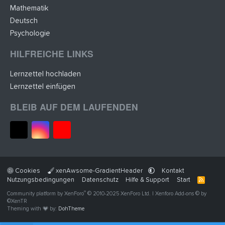
Mathematik
Deutsch
Psychologie
HILFREICHE LINKS
Lernzettel hochladen
Lernzettel einfügen
BLEIB AUF DEM LAUFENDEN
Cookies
xenAwsome-GradientHeader
Kontakt
Nutzungsbedingungen
Datenschutz
Hilfe & Support
Start
R
S
®
Community platform by XenForo
© 2010-2025 XenForo Ltd.
|
Xenforo Add-ons
© by
S
©XenTR
Theming with
by:
DohTheme