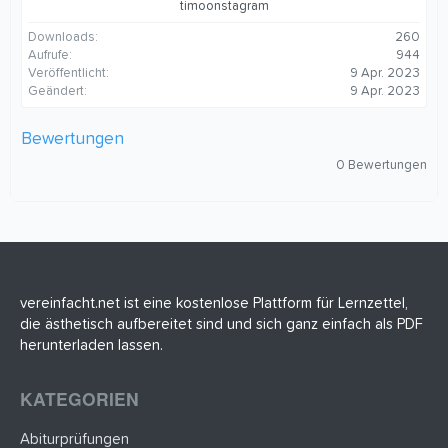
timoonstagram
Downloads
260
Aufrufe
944
Veröffentlicht
9 Apr. 2023
Geändert
9 Apr. 2023
Bewertungen
0
0 Bewertungen
,
0
0
S
t
e
r
n
(
vereinfacht.net ist eine kostenlose Plattform für Lernzettel,
e
die ästhetisch aufbereitet sind und sich ganz einfach als PDF
)
herunterladen lassen.
KATEGORIEN
Abiturprüfungen