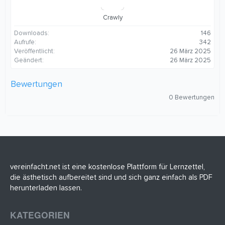
Crawly
Downloads
146
Aufrufe
342
Veröffentlicht
26 März 2025
Geändert
26 März 2025
Bewertungen
0
0 Bewertungen
,
0
0
S
t
e
r
n
(
vereinfacht.net ist eine kostenlose Plattform für Lernzettel,
e
die ästhetisch aufbereitet sind und sich ganz einfach als PDF
)
herunterladen lassen.
KATEGORIEN