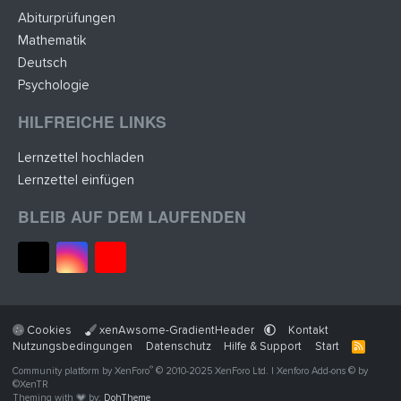
Abiturprüfungen
Mathematik
Deutsch
Psychologie
HILFREICHE LINKS
Lernzettel hochladen
Lernzettel einfügen
BLEIB AUF DEM LAUFENDEN
Cookies
xenAwsome-GradientHeader
Kontakt
Nutzungsbedingungen
Datenschutz
Hilfe & Support
Start
R
S
®
Community platform by XenForo
© 2010-2025 XenForo Ltd.
|
Xenforo Add-ons
© by
S
©XenTR
Theming with
by:
DohTheme