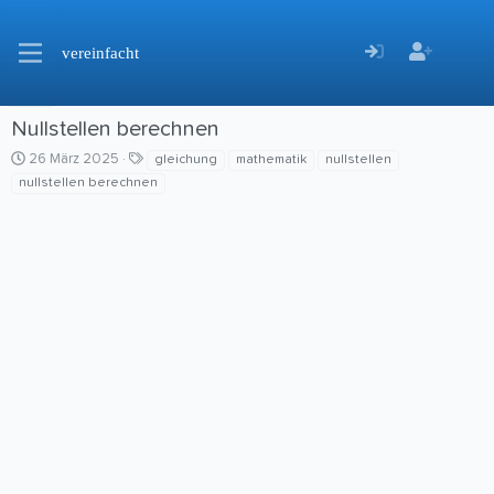
vereinfacht
Nullstellen berechnen
C
S
26 März 2025
gleichung
mathematik
nullstellen
r
c
nullstellen berechnen
e
h
a
l
t
a
i
g
o
w
n
o
d
r
a
t
t
e
e