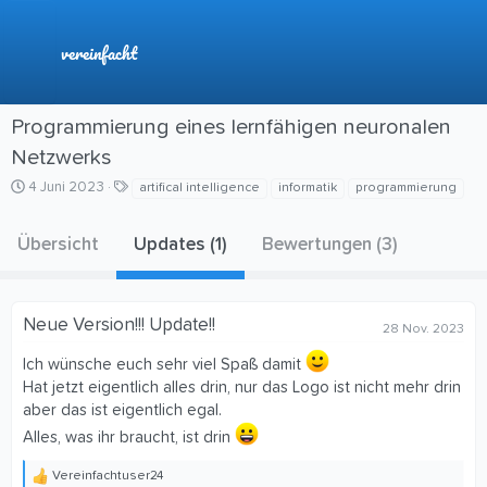
vereinfacht
Programmierung eines lernfähigen neuronalen
Netzwerks
C
S
4 Juni 2023
artifical intelligence
informatik
programmierung
r
c
e
h
Übersicht
Updates (1)
Bewertungen (3)
a
l
t
a
i
g
o
w
Neue Version!!! Update!!
n
o
28 Nov. 2023
d
r
a
t
Ich wünsche euch sehr viel Spaß damit
t
e
Hat jetzt eigentlich alles drin, nur das Logo ist nicht mehr drin
e
aber das ist eigentlich egal.
Alles, was ihr braucht, ist drin
Vereinfachtuser24
R