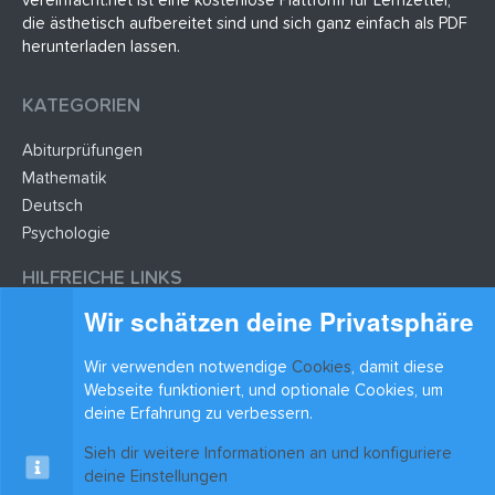
vereinfacht.net ist eine kostenlose Plattform für Lernzettel,
die ästhetisch aufbereitet sind und sich ganz einfach als PDF
herunterladen lassen.
KATEGORIEN
Abiturprüfungen
Mathematik
Deutsch
Psychologie
HILFREICHE LINKS
Wir schätzen deine Privatsphäre
Lernzettel hochladen
Lernzettel einfügen
Wir verwenden notwendige
Cookies
, damit diese
Webseite funktioniert, und optionale Cookies, um
BLEIB AUF DEM LAUFENDEN
deine Erfahrung zu verbessern.
Sieh dir weitere Informationen an und konfiguriere
deine Einstellungen