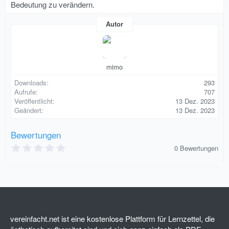
Bedeutung zu verändern.
Autor
mimo
Downloads
293
Aufrufe
707
Veröffentlicht
13 Dez. 2023
Geändert
13 Dez. 2023
Bewertungen
0
0 Bewertungen
,
0
0
S
t
e
r
n
(
vereinfacht.net ist eine kostenlose Plattform für Lernzettel, die
e