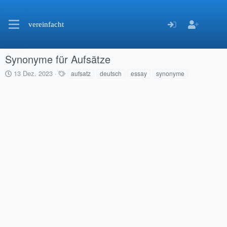
vereinfacht
Synonyme für Aufsätze
C
S
13 Dez. 2023
aufsatz
deutsch
essay
synonyme
r
c
e
h
a
l
t
a
i
g
o
w
n
o
d
r
a
t
t
e
e