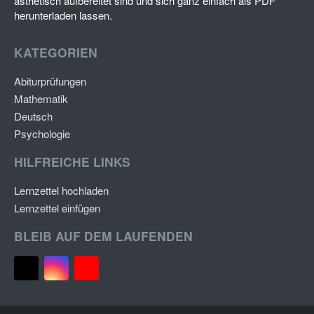
ästhetisch aufbereitet sind und sich ganz einfach als PDF
)
herunterladen lassen.
KATEGORIEN
Abiturprüfungen
Mathematik
Deutsch
Psychologie
HILFREICHE LINKS
Lernzettel hochladen
Lernzettel einfügen
BLEIB AUF DEM LAUFENDEN