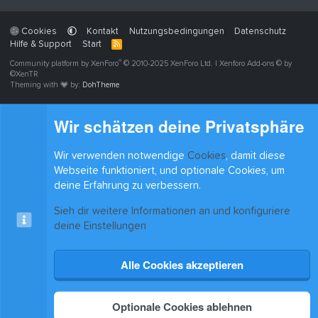
Cookies
Kontakt
Nutzungsbedingungen
Datenschutz
Hilfe & Support
Start
R
S
®
Community platform by XenForo
S
© 2010-2025 XenForo Ltd.
|
Xenforo Add-ons
© by
©XenTR
Theming with
by:
DohTheme
Wir schätzen deine Privatsphäre
Wir verwenden notwendige
Cookies
, damit diese
Webseite funktioniert, und optionale Cookies, um
deine Erfahrung zu verbessern.
Sieh dir weitere Informationen an und konfiguriere
deine Einstellungen
Alle Cookies akzeptieren
Optionale Cookies ablehnen