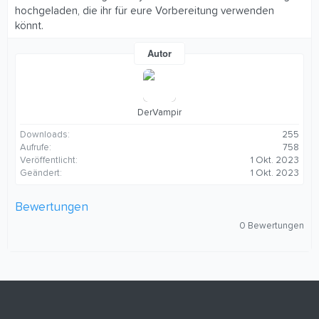
hochgeladen, die ihr für eure Vorbereitung verwenden
könnt.
Autor
DerVampir
Downloads
255
Aufrufe
758
Veröffentlicht
1 Okt. 2023
Geändert
1 Okt. 2023
Bewertungen
0
0 Bewertungen
,
0
0
S
t
e
r
n