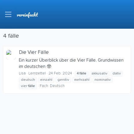
vereinfacht
4 fälle
Die Vier Fälle
Ein kurzer Überblick über die Vier Fälle. Grundwissen
im deutschen 🤓
Lisa
Lernzettel
24 Feb. 2024
4
fälle
akkusativ
dativ
deutsch
einzahl
genitiv
mehrzahl
nominativ
Fach:
Deutsch
vier
fälle