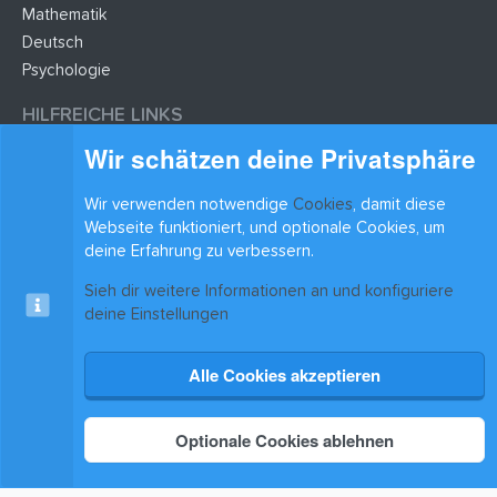
Mathematik
Deutsch
Psychologie
HILFREICHE LINKS
Wir schätzen deine Privatsphäre
Lernzettel hochladen
Lernzettel einfügen
Wir verwenden notwendige
Cookies
, damit diese
Webseite funktioniert, und optionale Cookies, um
BLEIB AUF DEM LAUFENDEN
deine Erfahrung zu verbessern.
Sieh dir weitere Informationen an und konfiguriere
deine Einstellungen
Alle Cookies akzeptieren
Cookies
xenAwsome-GradientHeader
Kontakt
Nutzungsbedingungen
Datenschutz
Hilfe & Support
Start
R
S
®
Community platform by XenForo
© 2010-2025 XenForo Ltd.
|
Xenforo Add-ons
© by
S
Optionale Cookies ablehnen
©XenTR
Theming with
by:
DohTheme