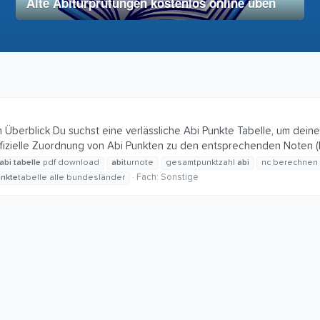
Alte Abiturprüfungen kostenlos online üben
28. November 2025
vereinfacht
m Überblick Du suchst eine verlässliche Abi Punkte Tabelle, um dein
fizielle Zuordnung von Abi Punkten zu den entsprechenden Noten (NC)
abi
tabelle
pdf download
abi
turnote
gesamtpunktzahl
abi
nc berechnen
Fach:
Sonstige
nkte
tabelle alle bundesländer