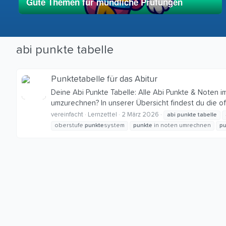
Gute Themen für mündliche Prüfungen
01. Mai 2025
vereinfacht
abi punkte tabelle
Punktetabelle für das Abitur
Deine Abi Punkte Tabelle: Alle Abi Punkte & Noten i
umzurechnen? In unserer Übersicht findest du die of
vereinfacht
Lernzettel
2 März 2026
abi
punkte
tabelle
oberstufe
punkte
system
punkte
in noten umrechnen
pu