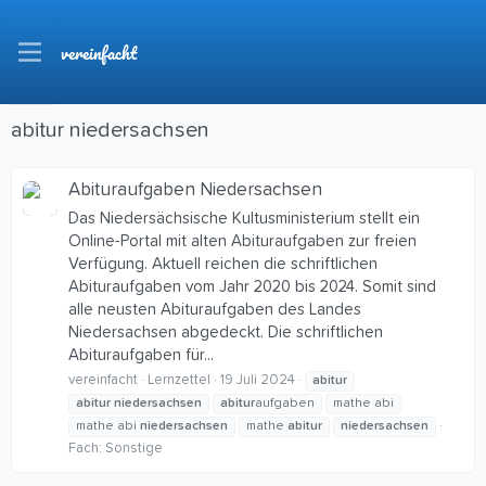
vereinfacht
abitur niedersachsen
Abituraufgaben Niedersachsen
Das Niedersächsische Kultusministerium stellt ein
Online-Portal mit alten Abituraufgaben zur freien
Verfügung. Aktuell reichen die schriftlichen
Abituraufgaben vom Jahr 2020 bis 2024. Somit sind
alle neusten Abituraufgaben des Landes
Niedersachsen abgedeckt. Die schriftlichen
Abituraufgaben für...
vereinfacht
Lernzettel
19 Juli 2024
abitur
abitur
niedersachsen
abitur
aufgaben
mathe abi
mathe abi
niedersachsen
mathe
abitur
niedersachsen
Fach:
Sonstige