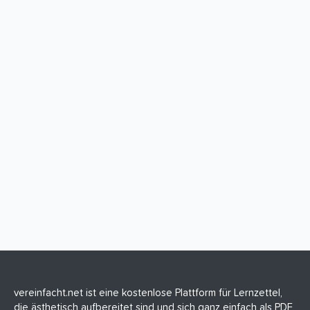
vereinfacht.net ist eine kostenlose Plattform für Lernzettel,
die ästhetisch aufbereitet sind und sich ganz einfach als PDF