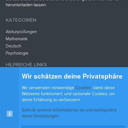
herunterladen lassen.
KATEGORIEN
Abiturprüfungen
Mathematik
Deutsch
Psychologie
HILFREICHE LINKS
Wir schätzen deine Privatsphäre
Lernzettel hochladen
Lernzettel einfügen
Wir verwenden notwendige
Cookies
, damit diese
Webseite funktioniert, und optionale Cookies, um
BLEIB AUF DEM LAUFENDEN
deine Erfahrung zu verbessern.
Sieh dir weitere Informationen an und konfiguriere
deine Einstellungen