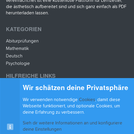
vereinfacht.net ist eine kostenlose Plattform für Lernzettel,
die ästhetisch aufbereitet sind und sich ganz einfach als PDF
herunterladen lassen.
KATEGORIEN
Abiturprüfungen
Mathematik
Deutsch
Psychologie
HILFREICHE LINKS
Wir schätzen deine Privatsphäre
Lernzettel hochladen
Lernzettel einfügen
Wir verwenden notwendige
Cookies
, damit diese
BLEIB AUF DEM LAUFENDEN
Webseite funktioniert, und optionale Cookies, um
deine Erfahrung zu verbessern.
Sieh dir weitere Informationen an und konfiguriere
deine Einstellungen