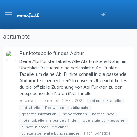
vereinfacht
abiturnote
Punktetabelle für das Abitur
Deine Abi Punkte Tabelle: Alle Abi Punkte & Noten im
Überblick Du suchst eine verlässliche Abi Punkte
Tabelle, um deine Abi Punkte schnell in die passende
Abiturnote umzurechnen? In unserer Übersicht findest
du die offizielle Zuordnung von Abi Punkten zu den
entsprechenden Noten (NC) für alle...
vereinfacht
Lernzettel
2 März 2026
abi punkte tabelle
abiturnote
abi tabelle pdf download
gesamtpunktzahl abi
nc berechnen
notenpunkte
notentabelle alle bundesländer
oberstufe punktesystem
punkte in noten umrechnen
Fach:
Sonstige
punktetabelle alle bundesländer