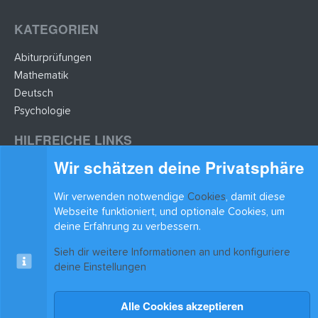
KATEGORIEN
Abiturprüfungen
Mathematik
Deutsch
Psychologie
HILFREICHE LINKS
Wir schätzen deine Privatsphäre
Lernzettel hochladen
Lernzettel einfügen
Wir verwenden notwendige
Cookies
, damit diese
BLEIB AUF DEM LAUFENDEN
Webseite funktioniert, und optionale Cookies, um
deine Erfahrung zu verbessern.
Sieh dir weitere Informationen an und konfiguriere
deine Einstellungen
Alle Cookies akzeptieren
Cookies
xenAwsome-GradientHeader
Kontakt
R