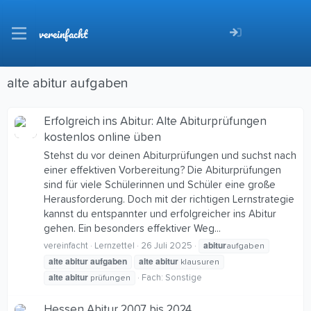
vereinfacht
alte abitur aufgaben
Erfolgreich ins Abitur: Alte Abiturprüfungen
kostenlos online üben
Stehst du vor deinen Abiturprüfungen und suchst nach
einer effektiven Vorbereitung? Die Abiturprüfungen
sind für viele Schülerinnen und Schüler eine große
Herausforderung. Doch mit der richtigen Lernstrategie
kannst du entspannter und erfolgreicher ins Abitur
gehen. Ein besonders effektiver Weg...
abitur
vereinfacht
Lernzettel
26 Juli 2025
aufgaben
alte
abitur
aufgaben
alte
abitur
klausuren
alte
abitur
Fach:
Sonstige
prüfungen
Hessen Abitur 2007 bis 2024