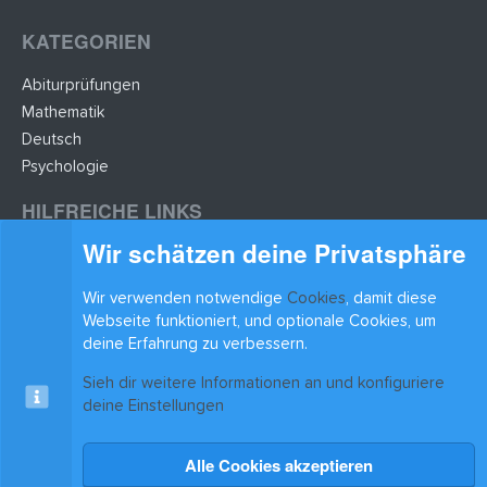
KATEGORIEN
Abiturprüfungen
Mathematik
Deutsch
Psychologie
HILFREICHE LINKS
Wir schätzen deine Privatsphäre
Lernzettel hochladen
Lernzettel einfügen
Wir verwenden notwendige
Cookies
, damit diese
BLEIB AUF DEM LAUFENDEN
Webseite funktioniert, und optionale Cookies, um
deine Erfahrung zu verbessern.
Sieh dir weitere Informationen an und konfiguriere
deine Einstellungen
Alle Cookies akzeptieren
Cookies
xenAwsome-GradientHeader
Kontakt
Nutzungsbedingungen
Datenschutz
Hilfe & Support
Start
R