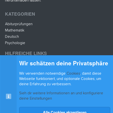
herunterladen lassen.
KATEGORIEN
Abiturprüfungen
Mathematik
Deutsch
Psychologie
HILFREICHE LINKS
Wir schätzen deine Privatsphäre
Lernzettel hochladen
Lernzettel einfügen
Wir verwenden notwendige
Cookies
, damit diese
BLEIB AUF DEM LAUFENDEN
Webseite funktioniert, und optionale Cookies, um
deine Erfahrung zu verbessern.
Sieh dir weitere Informationen an und konfiguriere
deine Einstellungen
Alle Cookies akzeptieren
Cookies
xenAwsome-GradientHeader
Kontakt